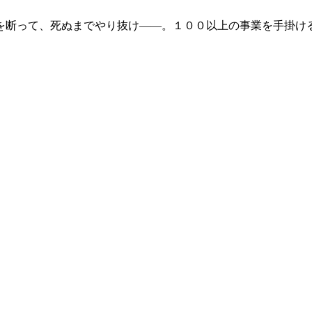
を断って、死ぬまでやり抜け――。１００以上の事業を手掛け
。