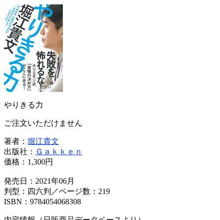
やりきる力
ご注文いただけません
著者：
堀江貴文
出版社：
Ｇａｋｋｅｎ
価格：
1,300円
発売日：2021年06月
判型：四六判／ページ数：219
ISBN：9784054068308
内容情報（日販商品データベースより）