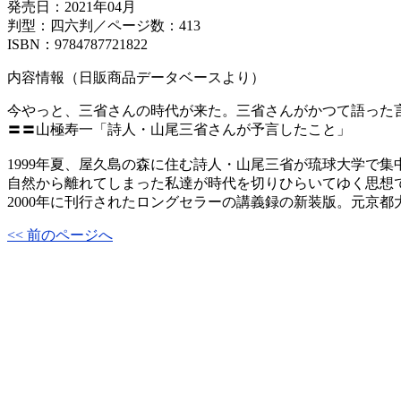
発売日：2021年04月
判型：四六判／ページ数：413
ISBN：9784787721822
内容情報（日販商品データベースより）
今やっと、三省さんの時代が来た。三省さんがかつて語った
〓〓山極寿一「詩人・山尾三省さんが予言したこと」
1999年夏、屋久島の森に住む詩人・山尾三省が琉球大学で
自然から離れてしまった私達が時代を切りひらいてゆく思想
2000年に刊行されたロングセラーの講義録の新装版。元京
<< 前のページへ