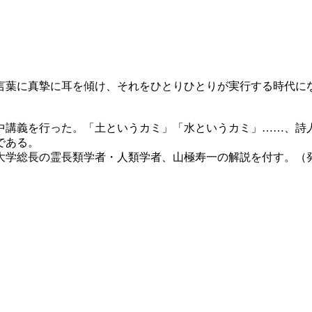
言葉に真摯に耳を傾け、それをひとりひとりが実行する時代に
集中講義を行った。「土というカミ」「水というカミ」……、
である。
都大学総長の霊長類学者・人類学者、山極寿一の解説を付す。（