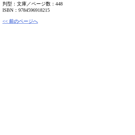
判型：文庫／ページ数：448
ISBN：9784596918215
<< 前のページへ