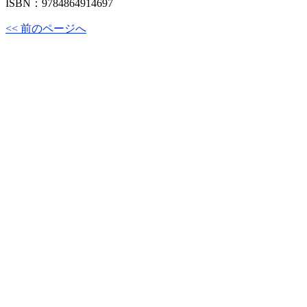
ISBN：9784864914697
<< 前のページへ