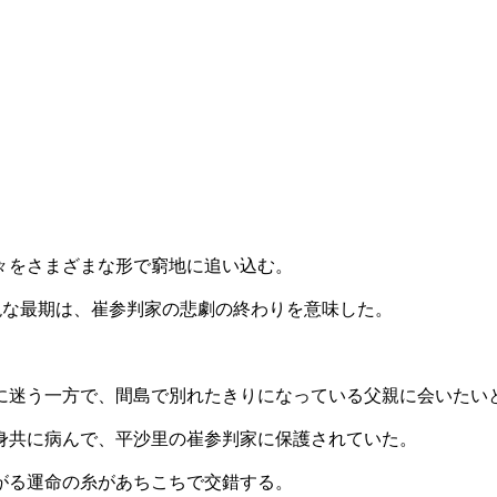
々をさまざまな形で窮地に追い込む。
絶な最期は、崔参判家の悲劇の終わりを意味した。
に迷う一方で、間島で別れたきりになっている父親に会いたい
身共に病んで、平沙里の崔参判家に保護されていた。
がる運命の糸があちこちで交錯する。