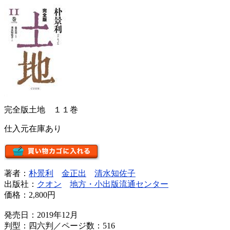
完全版土地 １１巻
仕入元在庫あり
著者：
朴景利
金正出
清水知佐子
出版社：
クオン
地方・小出版流通センター
価格：
2,800円
発売日：2019年12月
判型：四六判／ページ数：516