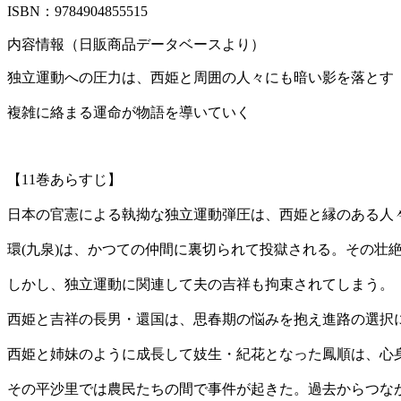
ISBN：9784904855515
内容情報（日販商品データベースより）
独立運動への圧力は、西姫と周囲の人々にも暗い影を落とす
複雑に絡まる運命が物語を導いていく
【11巻あらすじ】
日本の官憲による執拗な独立運動弾圧は、西姫と縁のある人
環(九泉)は、かつての仲間に裏切られて投獄される。その壮
しかし、独立運動に関連して夫の吉祥も拘束されてしまう。
西姫と吉祥の長男・還国は、思春期の悩みを抱え進路の選択
西姫と姉妹のように成長して妓生・紀花となった鳳順は、心
その平沙里では農民たちの間で事件が起きた。過去からつな