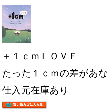
＋１ｃｍＬＯＶＥ
たった１ｃｍの差があな
仕入元在庫あり