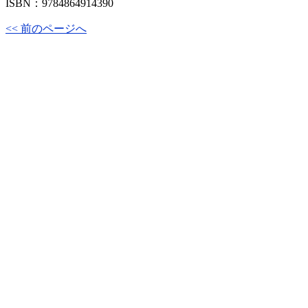
ISBN：9784864914390
<< 前のページへ