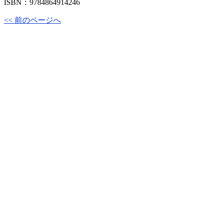
ISBN：9784864914246
<< 前のページへ