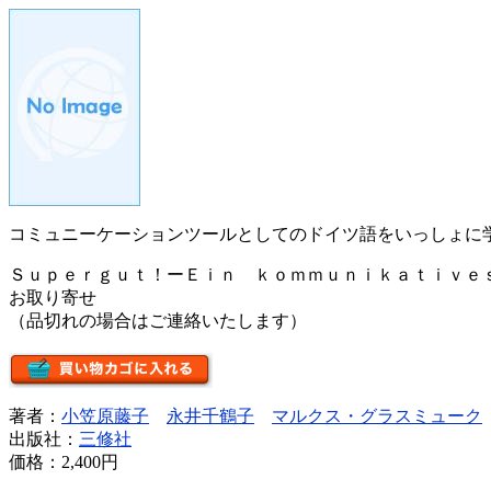
コミュニーケーションツールとしてのドイツ語をいっしょに
Ｓｕｐｅｒｇｕｔ！ーＥｉｎ ｋｏｍｍｕｎｉｋａｔｉｖｅ
お取り寄せ
（品切れの場合はご連絡いたします）
著者：
小笠原藤子
永井千鶴子
マルクス・グラスミューク
出版社：
三修社
価格：
2,400円