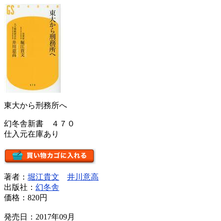
東大から刑務所へ
幻冬舎新書 ４７０
仕入元在庫あり
著者：
堀江貴文
井川意高
出版社：
幻冬舎
価格：
820円
発売日：2017年09月