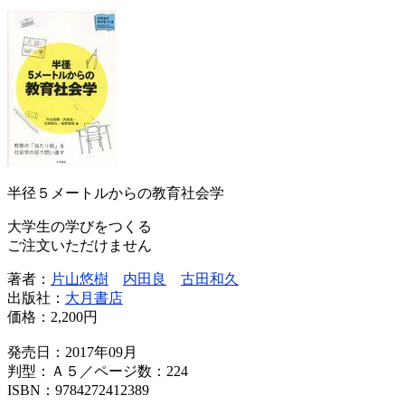
半径５メートルからの教育社会学
大学生の学びをつくる
ご注文いただけません
著者：
片山悠樹
内田良
古田和久
出版社：
大月書店
価格：
2,200円
発売日：2017年09月
判型：Ａ５／ページ数：224
ISBN：9784272412389