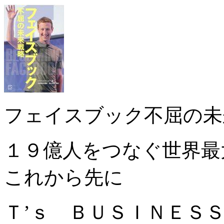
フェイスブック不屈の未
１９億人をつなぐ世界最
これから先に
Ｔ’ｓ ＢＵＳＩＮＥ