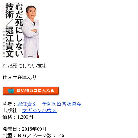
むだ死にしない技術
仕入元在庫あり
著者：
堀江貴文
予防医療普及協会
出版社：
マガジンハウス
価格：
1,200円
発売日：2016年09月
判型：Ｂ６／ページ数：146