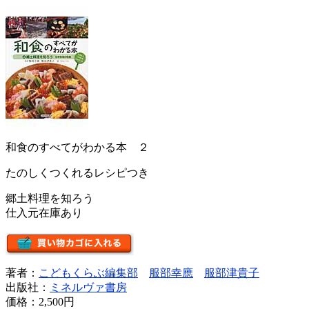
和食のすべてがわかる本 ２
たのしくつくれるレシピつき
郷土料理を知ろう
仕入元在庫あり
著者：
こどもくらぶ編集部
服部幸應
服部津貴子
出版社：
ミネルヴァ書房
価格：
2,500円