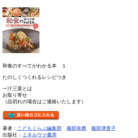
和食のすべてがわかる本 １
たのしくつくれるレシピつき
一汁三菜とは
お取り寄せ
（品切れの場合はご連絡いたします）
著者：
こどもくらぶ編集部
服部幸應
服部津貴子
出版社：
ミネルヴァ書房