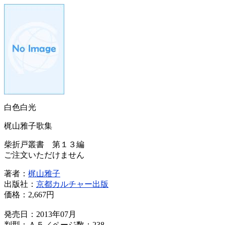
白色白光
梶山雅子歌集
柴折戸叢書 第１３編
ご注文いただけません
著者：
梶山雅子
出版社：
京都カルチャー出版
価格：
2,667円
発売日：2013年07月
判型：Ａ５／ページ数：238