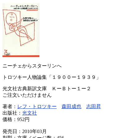
ニーチェからスターリンへ
トロツキー人物論集「１９００ー１９３９」
光文社古典新訳文庫 ＫーＢトー１ー２
ご注文いただけません
著者：
レフ・トロツキー
森田成也
志田昇
出版社：
光文社
価格：
952円
発売日：2010年03月
判型：文庫／ページ数：456