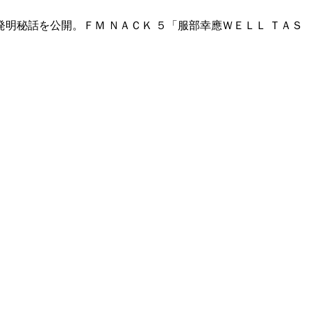
秘話を公開。ＦＭ ＮＡＣＫ ５「服部幸應ＷＥＬＬ ＴＡＳ