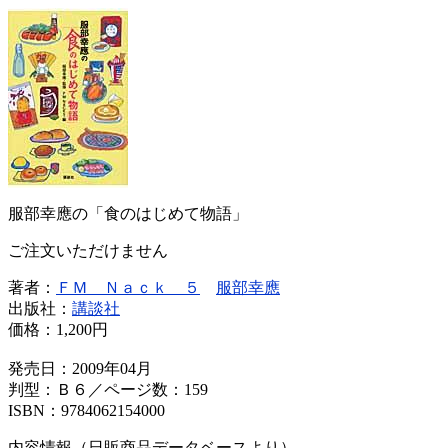
服部幸應の「食のはじめて物語」
ご注文いただけません
著者：
ＦＭ Ｎａｃｋ ５
服部幸應
出版社：
講談社
価格：
1,200円
発売日：2009年04月
判型：Ｂ６／ページ数：159
ISBN：9784062154000
内容情報（日販商品データベースより）