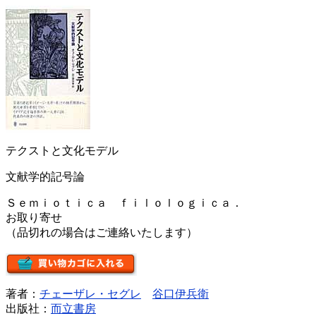
テクストと文化モデル
文献学的記号論
Ｓｅｍｉｏｔｉｃａ ｆｉｌｏｌｏｇｉｃａ．
お取り寄せ
（品切れの場合はご連絡いたします）
著者：
チェーザレ・セグレ
谷口伊兵衛
出版社：
而立書房