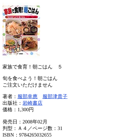
家族で食育！朝ごはん ５
旬を食べよう！朝ごはん
ご注文いただけません
著者：
服部幸應
服部津貴子
出版社：
岩崎書店
価格：
1,300円
発売日：2008年02月
判型：Ａ４／ページ数：31
ISBN：9784265032655