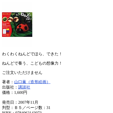
わくわくねんどでほら、できた！
ねんどで養う、こどもの想像力！
ご注文いただけません
著者：
山口薫（造形絵画）
出版社：
講談社
価格：
1,600円
発売日：2007年11月
判型：Ｂ５／ページ数：31
ISBN：9784062143073