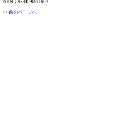
ISBN：9784596911964
<< 前のページへ