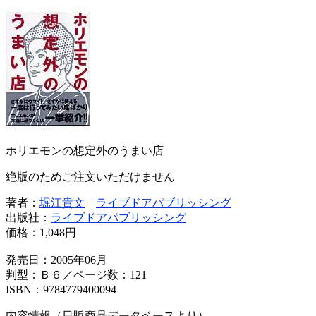
ホリエモンの想定外のうまい店
絶版のためご注文いただけません
著者：
堀江貴文
ライブドアパブリッシング
出版社：
ライブドアパブリッシング
価格：
1,048円
発売日：2005年06月
判型：Ｂ６／ページ数：121
ISBN：9784779400094
内容情報（日販商品データベースより）