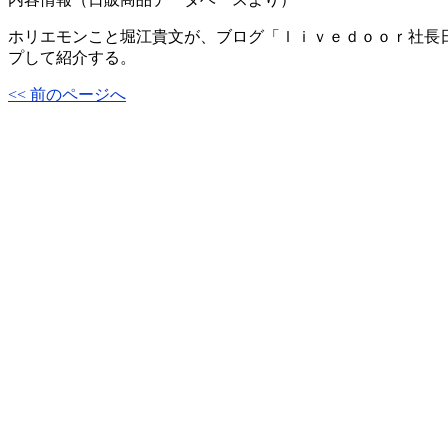
ホリエモンこと堀江貴文が、ブログ「ｌｉｖｅｄｏｏｒ社長
プして紹介する。
<< 前のページへ