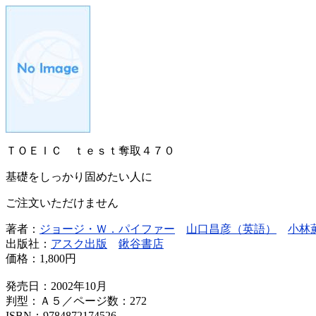
ＴＯＥＩＣ ｔｅｓｔ奪取４７０
基礎をしっかり固めたい人に
ご注文いただけません
著者：
ジョージ・Ｗ．パイファー
山口昌彦（英語）
小林
出版社：
アスク出版
鍬谷書店
価格：
1,800円
発売日：2002年10月
判型：Ａ５／ページ数：272
ISBN：9784872174526