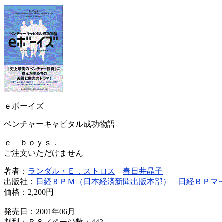
ｅボーイズ
ベンチャーキャピタル成功物語
ｅ ｂｏｙｓ．
ご注文いただけません
著者：
ランダル・Ｅ．ストロス
春日井晶子
出版社：
日経ＢＰＭ（日本経済新聞出版本部）
日経ＢＰマ
価格：
2,200円
発売日：2001年06月
判型：Ｂ６／ページ数：443