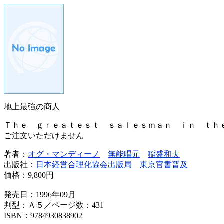
地上最強の商人
Ｔｈｅ ｇｒｅａｔｅｓｔ ｓａｌｅｓｍａｎ ｉｎ ｔｈ
ご注文いただけません
著者：
オグ・マンディーノ
無能唱元
稲盛和夫
出版社：
日本経営合理化協会出版局
東京官書普及
価格：
9,800円
発売日：1996年09月
判型：Ａ５／ページ数：431
ISBN：9784930838902