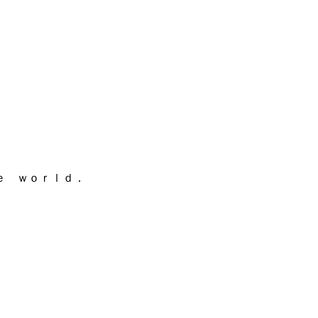
ｅ ｗｏｒｌｄ．