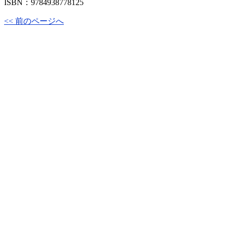
ISBN：9784938778125
<< 前のページへ