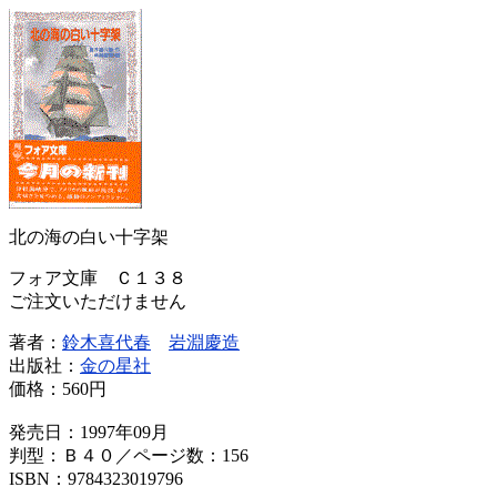
北の海の白い十字架
フォア文庫 Ｃ１３８
ご注文いただけません
著者：
鈴木喜代春
岩淵慶造
出版社：
金の星社
価格：
560円
発売日：1997年09月
判型：Ｂ４０／ページ数：156
ISBN：9784323019796