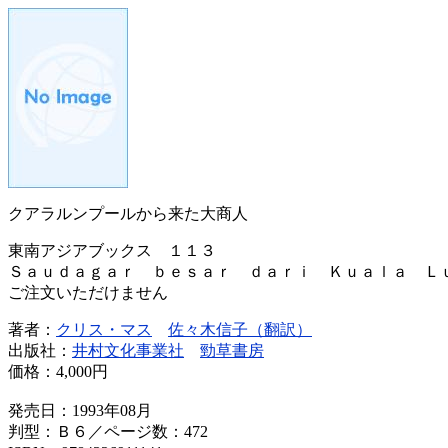
クアラルンプールから来た大商人
東南アジアブックス １１３
Ｓａｕｄａｇａｒ ｂｅｓａｒ ｄａｒｉ Ｋｕａｌａ Ｌ
ご注文いただけません
著者：
クリス・マス
佐々木信子（翻訳）
出版社：
井村文化事業社
勁草書房
価格：
4,000円
発売日：1993年08月
判型：Ｂ６／ページ数：472