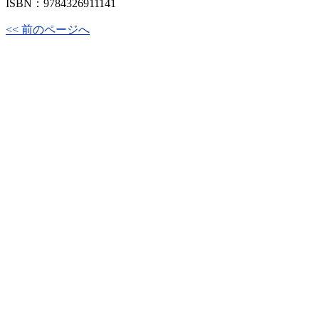
ISBN：9784326911141
<< 前のページへ