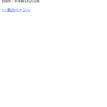
ISBN：9784833525336
<< 前のページへ