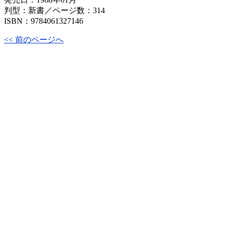
判型：新書／ページ数：314
ISBN：9784061327146
<< 前のページへ