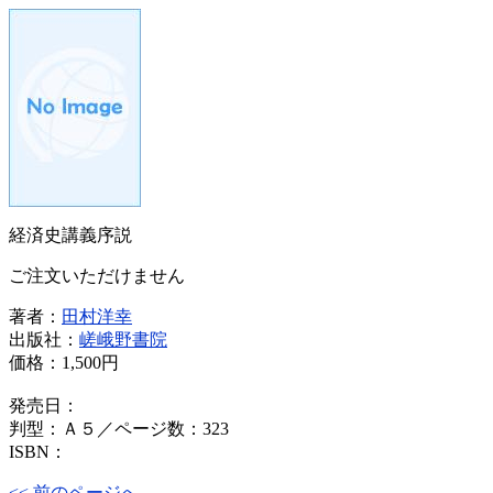
経済史講義序説
ご注文いただけません
著者：
田村洋幸
出版社：
嵯峨野書院
価格：
1,500円
発売日：
判型：Ａ５／ページ数：323
ISBN：
<< 前のページへ