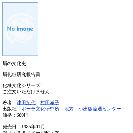
眉の文化史
眉化粧研究報告書
化粧文化シリーズ
ご注文いただけません
著者：
津田紀代
村田孝子
出版社：
ポーラ文化研究所
地方・小出版流通センター
価格：
680円
発売日：1985年01月
判型：Ｂ５／ページ数：70