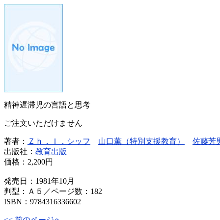
精神遅滞児の言語と思考
ご注文いただけません
著者：
Ｚｈ．Ｉ．シッフ
山口薫（特別支援教育）
佐藤芳
出版社：
教育出版
価格：
2,200円
発売日：1981年10月
判型：Ａ５／ページ数：182
ISBN：9784316336602
<< 前のページへ