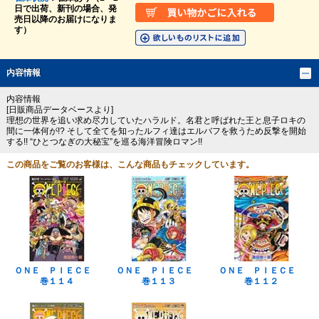
日で出荷、新刊の場合、発
売日以降のお届けになりま
す）
内容情報
内容情報
[日販商品データベースより]
理想の世界を追い求め尽力していたハラルド。名君と呼ばれた王と息子ロキの
間に一体何が!? そして全てを知ったルフィ達はエルバフを救うため反撃を開始
する!! “ひとつなぎの大秘宝”を巡る海洋冒険ロマン!!
この商品をご覧のお客様は、こんな商品もチェックしています。
ＯＮＥ ＰＩＥＣＥ
ＯＮＥ ＰＩＥＣＥ
ＯＮＥ ＰＩＥＣＥ
巻１１４
巻１１３
巻１１２