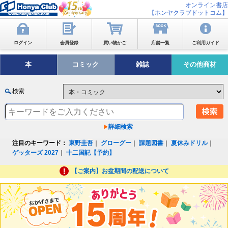
オンライン書店
【ホンヤクラブドットコム】
ログイン
会員登録
買い物かご
店舗一覧
ご利用ガイド
本
コミック
雑誌
その他商材
検索
詳細検索
注目のキーワード：
東野圭吾
｜
グローグー
｜
課題図書
｜
夏休みドリル
｜
ゲッターズ 2027
｜
十二国記【予約】
【ご案内】お盆期間の配送について