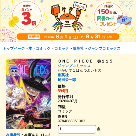
トップページ
>
本・コミック
>
コミック
>
集英社
>
ジャンプコミックス
ＯＮＥ ＰＩＥＣＥ 巻１１５
ジャンプコミックス
せかいで１ばんつよいもの
集英社
尾田栄一郎
価格
594円
発行年月
2026年07月
判型
コミック
ISBN
9784088851303
点
在庫状況
：在庫あり（1～2