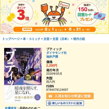
トップページ
>
本・コミック
>
文芸
>
文芸（日本）
>
現代小説
ブティック
ダイヤモンド社
池井戸潤
価格
2,200円
発行年月
2026年05月
判型
四六判
ISBN
9784478124697
在庫状況
：品切れのためご