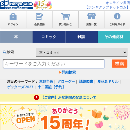
オンライン書店
【ホンヤクラブドットコム】
ログイン
会員登録
買い物かご
店舗一覧
ご利用ガイド
本
コミック
雑誌
その他商材
検索
詳細検索
注目のキーワード：
東野圭吾
｜
グローグー
｜
課題図書
｜
夏休みドリル
｜
ゲッターズ 2027
｜
十二国記【予約】
【ご案内】お盆期間の配送について