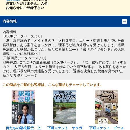
注文いただけません。入荷
お知らせにご登録下さい
内容情報
内容情報
[BOOKデータベースより]
「君、銀行辞めて、どうするの？」入行３年目、エリート街道を歩んでいた雨
宮秋都は、ある案件をきっかけに、理不尽な戦力外通告を受けてしまう。退職
を決意した秋都が見つけた、新たな希望とは―？『週刊ダイヤモンド』の人気
連載、ついに単行本化！
[日販商品データベースより]
池井戸潤、2年ぶりの最新長編（全578ページ）。 「君、銀行辞めて、どうする
の？」 入行３年目、エリート街道を歩んでいた雨宮秋都は、 ある案件をきっか
けに、理不尽な戦力外通告を受けてしまう。 退職を決意した秋都が見つけた、
新たな希望とはーー？
この商品をご覧のお客様は、こんな商品もチェックしています。
俺たちの箱根駅伝 上
下町ロケット ヤタガ
下町ロケット ゴース