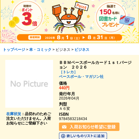
トップページ
>
本・コミック
> ビジネス >
ビジネス
ＢＢＭベースボールカード１ｓｔバージ
ョン ２０２６
［トレカ］
ベースボール・マガジン社
価格
440円
発行年月
2026年04月
判型
Ａ６変
在庫状況
：品切れのためご
ISBN
注文いただけません。入荷
9784583218434
お知らせにご登録下さい