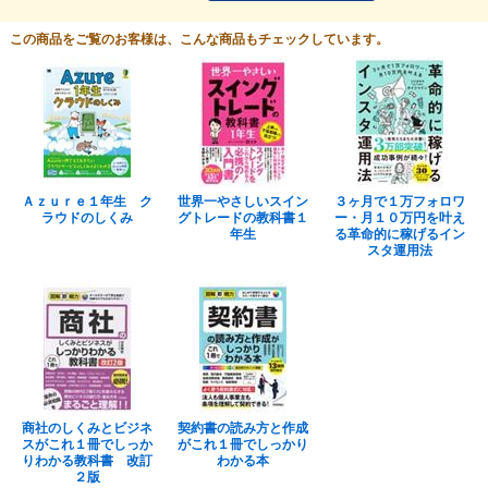
この商品をご覧のお客様は、こんな商品もチェックしています。
Ａｚｕｒｅ１年生 ク
世界一やさしいスイン
３ヶ月で１万フォロワ
ラウドのしくみ
グトレードの教科書１
ー・月１０万円を叶え
年生
る革命的に稼げるイン
スタ運用法
商社のしくみとビジネ
契約書の読み方と作成
スがこれ１冊でしっか
がこれ１冊でしっかり
りわかる教科書 改訂
わかる本
２版