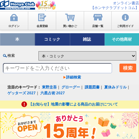
オンライン書店
【ホンヤクラブドットコム】
ログイン
会員登録
買い物かご
店舗一覧
ご利用ガイド
本
コミック
雑誌
その他商材
検索
詳細検索
注目のキーワード：
東野圭吾
｜
グローグー
｜
課題図書
｜
夏休みドリル
｜
ゲッターズ 2027
｜
六星占術 2027
【お知らせ】地震の影響による商品のお届けについて