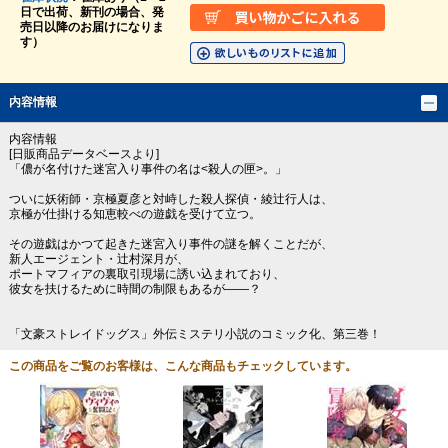
日で出荷、新刊の場合、発
売日以降のお届けになりま
す）
内容情報
内容情報
[日販商品データベースより]
「儂が名付けた迷宮入り事件の名は<殺人の匣>。」
ついに妖術師・京極夏彦と対峙した殺人探偵・綾辻行人は、
京極が仕掛ける知恵較べの遊戯を受けて立つ。
その遊戯はかつて起きた迷宮入り事件の謎を解くことだが、
新人エージェント・辻村深月が、
ポートマフィアの裏取引現場に誘い込まれており、
彼女を扶けるために時間の制限もあるが――？
「文豪ストレイドッグス」外伝ミステリ小説のコミック化、第三巻！
この商品をご覧のお客様は、こんな商品もチェックしています。