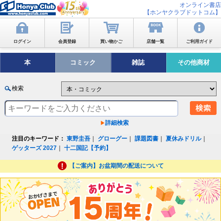
オンライン書店
【ホンヤクラブドットコム】
ログイン
会員登録
買い物かご
店舗一覧
ご利用ガイド
本
コミック
雑誌
その他商材
検索
詳細検索
注目のキーワード：
東野圭吾
｜
グローグー
｜
課題図書
｜
夏休みドリル
｜
ゲッターズ 2027
｜
十二国記【予約】
【ご案内】お盆期間の配送について