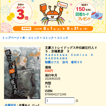
トップページ
>
本・コミック
>
コミック
>
コミック
文豪ストレイドッグス外伝綾辻行人Ｖ
Ｓ．京極夏彦 ３
Ｋａｄｏｋａｗａ Ｃｏｍｉｃｓ Ａ
ＫＡＤＯＫＡＷＡ
朝霧カフカ
泳与
春河３５
価格
836円
発行年月
2026年03月
判型
Ｂ６
ISBN
9784041171240
点
在庫状況
：在庫あり（1～2