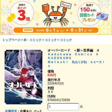
トップページ
>
本・コミック
>
コミック
>
コミック
オーバーロード ＜新＞世界編 ４
Ｋａｄｏｋａｗａ Ｃｏｍｉｃｓ Ａ
ＫＡＤＯＫＡＷＡ
Ｍａｔｓｕｋｉ
丸山くがね
ｓｏーｂｉ
ｎ
価格
836円
発行年月
2026年03月
判型
Ｂ６
ISBN
9784041170939
点
在庫状況
：在庫あり（1～2