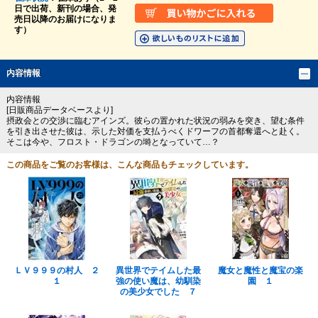
日で出荷、新刊の場合、発
売日以降のお届けになりま
す）
内容情報
内容情報
[日販商品データベースより]
摂政会との交渉に臨むアインズ。彼らの置かれた状況の弱みを突き、望む条件
を引き出させた彼は、示した対価を支払うべくドワーフの首都奪還へと赴く。
そこは今や、フロスト・ドラゴンの塒となっていて…？
この商品をご覧のお客様は、こんな商品もチェックしています。
ＬＶ９９９の村人 ２
異世界でテイムした最
魔女と魔性と魔宝の楽
１
強の使い魔は、幼馴染
園 １
の美少女でした ７