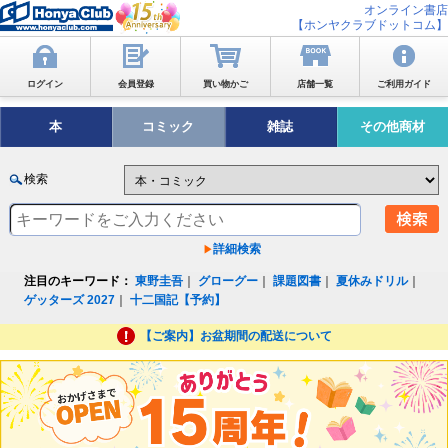
オンライン書店
【ホンヤクラブドットコム】
ログイン
会員登録
買い物かご
店舗一覧
ご利用ガイド
本
コミック
雑誌
その他商材
検索
詳細検索
注目のキーワード：
東野圭吾
｜
グローグー
｜
課題図書
｜
夏休みドリル
｜
ゲッターズ 2027
｜
十二国記【予約】
【ご案内】お盆期間の配送について