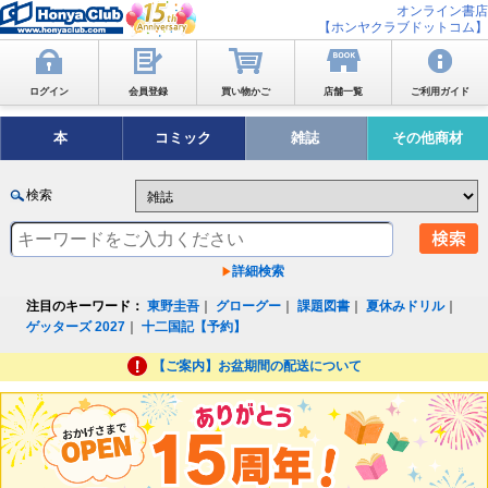
オンライン書店
【ホンヤクラブドットコム】
ログイン
会員登録
買い物かご
店舗一覧
ご利用ガイド
本
コミック
雑誌
その他商材
検索
詳細検索
注目のキーワード：
東野圭吾
｜
グローグー
｜
課題図書
｜
夏休みドリル
｜
ゲッターズ 2027
｜
十二国記【予約】
【ご案内】お盆期間の配送について