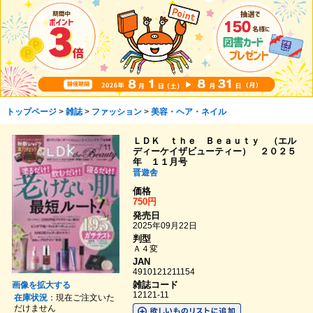
トップページ
>
雑誌
>
ファッション
>
美容・ヘア・ネイル
ＬＤＫ ｔｈｅ Ｂｅａｕｔｙ （エル
ディーケイザビューティー） ２０２５
年 １１月号
晋遊舎
価格
750円
発売日
2025年09月22日
判型
Ａ４変
JAN
4910121211154
雑誌コード
画像を拡大する
12121-11
在庫状況
：現在ご注文いた
だけません