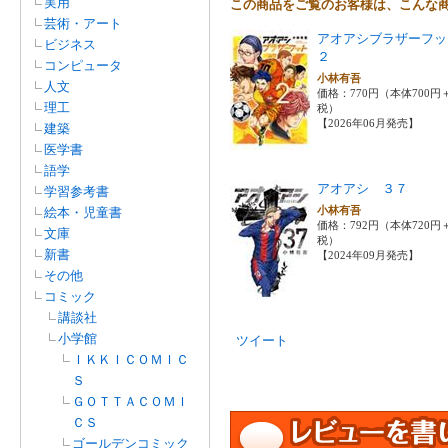
実用
この商品をご覧のお客様は、こんな
芸術・アート
アオアシブラザーフ
ビジネス
２
コンピュータ
小林有吾
人文
価格：770円（本体700円
理工
税）
【2026年06月発売】
建築
医学書
語学
アオアシ ３７
学習参考書
小林有吾
絵本・児童書
価格：792円（本体720円
文庫
税）
新書
【2024年09月発売】
その他
コミック
講談社
小学館
ツイート
ＩＫＫＩＣＯＭＩＣ
Ｓ
ＧＯＴＴＡＣＯＭＩ
ＣＳ
ゴールデンコミック