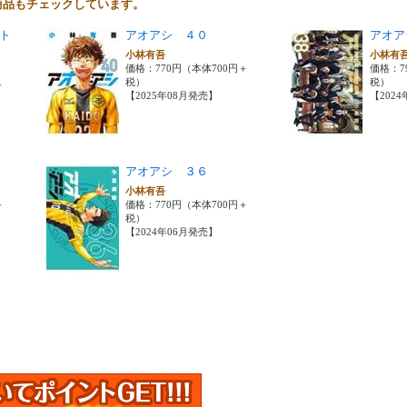
商品もチェックしています。
ット
アオアシ ４０
アオア
小林有吾
小林有
価格：770円（本体700円＋
価格：7
税）
税）
＋
【2025年08月発売】
【202
アオアシ ３６
小林有吾
＋
価格：770円（本体700円＋
税）
【2024年06月発売】