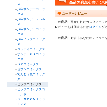
ス
少年サンデーコミッ
ユーザーレビュー
クス
少年サンデーノベル
この商品に寄せられたカスタマーレ
ズ
レビューを評価するには
ログイン
が
少年サンデーコミッ
クス
この商品に対するあなたのレビュー
少年ビッグコミック
ス
ジュディコミックス
サンデーＧＸコミッ
クス
ＳＶコミックス
セブンコミックス
てんとう虫コミック
ス
ビッグコミックス
ビッグコミックスゴ
ールド
ＢＩＧＣＯＭＩＣＳ
ＩＫＫＩ