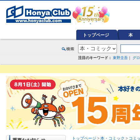
オンライン書店【ホンヤクラブ】はお好きな本屋での受け取りで送料無料！新刊予約・通販も。本（書籍）、雑誌、漫
トップページ
本
注目のキーワード：
東野圭吾
｜
グロ
トップページ
>
本・コミック
>
コミ