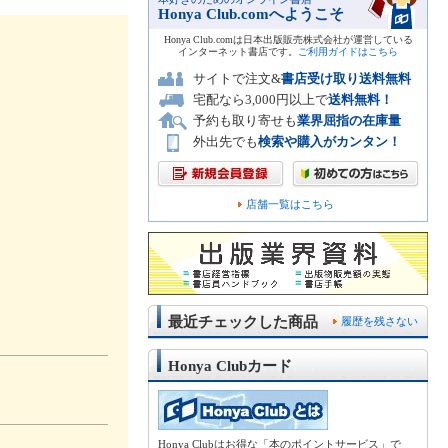
Honya Club.comへようこそ
Honya Club.comは日本出版販売株式会社が運営している
インターネット書店です。
ご利用ガイドはこちら
サイトで注文&
書店受け取り送料無料
宅配なら3,000円以上で
送料無料！
予約も取り寄せも
業界屈指の在庫量
外出先でも
検索や購入がカンタン！
店舗一覧はこちら
最近チェックした商品
履歴を残さない
Honya Clubカード
Honya Clubはお得な「本のポイントサービス」で