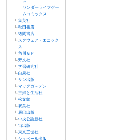
ス
ワンダーライフゲー
ムコミックス
集英社
秋田書店
徳間書店
スクウェア・エニック
ス
角川ＧＰ
芳文社
学習研究社
白泉社
サン出版
マッグガ－デン
主婦と生活社
松文館
双葉社
辰巳出版
中央公論新社
宙出版
東京三世社
シュベール出版