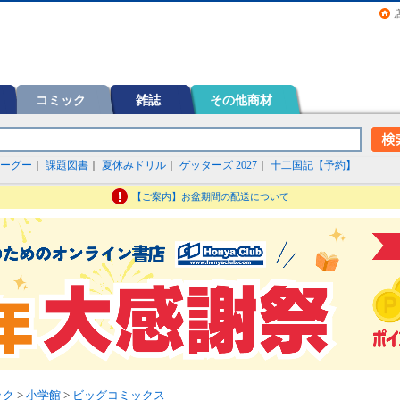
画（コミック）など在庫も充実
コミック
雑誌
その他商材
ーグー
｜
課題図書
｜
夏休みドリル
｜
ゲッターズ 2027
｜
十二国記【予約】
【ご案内】お盆期間の配送について
ック
>
小学館
>
ビッグコミックス