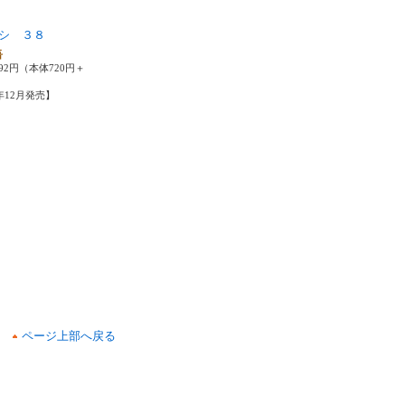
シ ３８
吾
92円（本体720円＋
4年12月発売】
ページ上部へ戻る