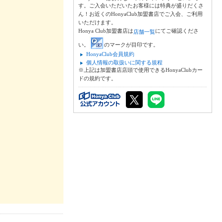
す。ご入会いただいたお客様には特典が盛りだくさ
ん！お近くのHonyaClub加盟書店でご入会、ご利用
いただけます。
Honya Club加盟書店は
にてご確認くださ
店舗一覧
い。
のマークが目印です。
HonyaClub会員規約
個人情報の取扱いに関する規程
※上記は加盟書店店頭で使用できるHonyaClubカー
ドの規約です。