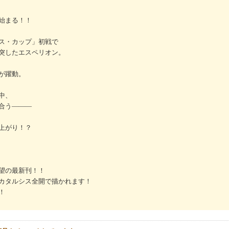
始まる！！
ス・カップ」初戦で
突したエスペリオン。
が躍動。
中、
合う―――
上がり！？
望の最新刊！！
カタルシス全開で描かれます！
！