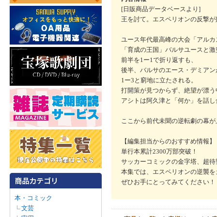
[日販商品データベースより]
王を討て。エスペリオンの反撃が
ユース年代最高峰の大会「アルカ
「育成の王国」バルサユースと激
前半を1ー1で折り返すも、
後半、バルサのエース・デミアン
1ー3と窮地に立たされる。
打開策が見つからず、絶望が漂う
アシトは阿久津と「何か」を話し
ここから前代未聞の逆転劇の幕が
【編集担当からのおすすめ情報】
単行本累計2300万部突破！
サッカーコミックの金字塔、超待
本集では、エスペリオンの逆襲を
ぜひお手にとってみてください！
本・コミック
文芸