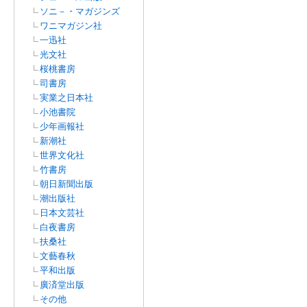
ソニ－・マガジンズ
ワニマガジン社
一迅社
光文社
桜桃書房
司書房
実業之日本社
小池書院
少年画報社
新潮社
世界文化社
竹書房
朝日新聞出版
潮出版社
日本文芸社
白夜書房
扶桑社
文藝春秋
平和出版
廣済堂出版
その他