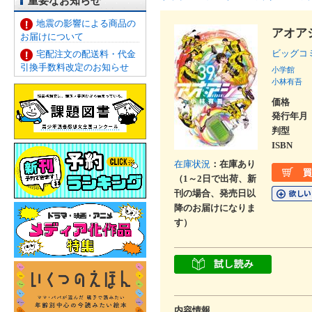
重要なお知らせ
地震の影響による商品の
アオア
お届けについて
ビッグコ
宅配注文の配送料・代金
引換手数料改定のお知らせ
小学館
小林有吾
価格
発行年月
判型
ISBN
在庫状況
：在庫あり
（1～2日で出荷、新
刊の場合、発売日以
降のお届けになりま
す）
内容情報