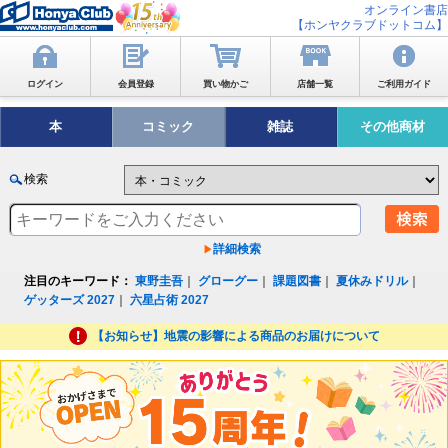
オンライン書店
【ホンヤクラブドットコム】
ログイン
会員登録
買い物かご
店舗一覧
ご利用ガイド
本
コミック
雑誌
その他商材
検索
詳細検索
注目のキーワード：
東野圭吾
｜
グローグー
｜
課題図書
｜
夏休みドリル
｜
ゲッターズ 2027
｜
六星占術 2027
【お知らせ】地震の影響による商品のお届けについて