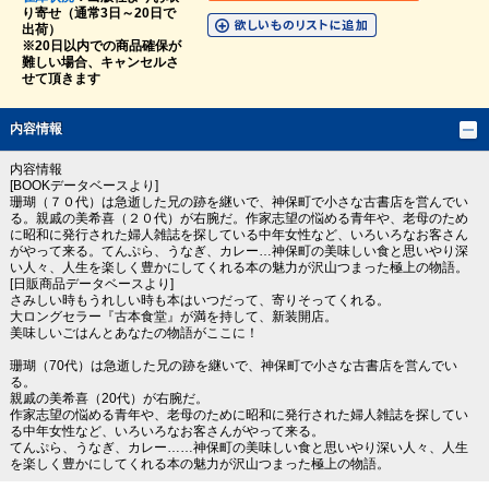
り寄せ（通常3日～20日で
出荷）
※20日以内での商品確保が
難しい場合、キャンセルさ
せて頂きます
内容情報
内容情報
[BOOKデータベースより]
珊瑚（７０代）は急逝した兄の跡を継いで、神保町で小さな古書店を営んでい
る。親戚の美希喜（２０代）が右腕だ。作家志望の悩める青年や、老母のため
に昭和に発行された婦人雑誌を探している中年女性など、いろいろなお客さん
がやって来る。てんぷら、うなぎ、カレー…神保町の美味しい食と思いやり深
い人々、人生を楽しく豊かにしてくれる本の魅力が沢山つまった極上の物語。
[日販商品データベースより]
さみしい時もうれしい時も本はいつだって、寄りそってくれる。
大ロングセラー『古本食堂』が満を持して、新装開店。
美味しいごはんとあなたの物語がここに！
珊瑚（70代）は急逝した兄の跡を継いで、神保町で小さな古書店を営んでい
る。
親戚の美希喜（20代）が右腕だ。
作家志望の悩める青年や、老母のために昭和に発行された婦人雑誌を探してい
る中年女性など、いろいろなお客さんがやって来る。
てんぷら、うなぎ、カレー……神保町の美味しい食と思いやり深い人々、人生
を楽しく豊かにしてくれる本の魅力が沢山つまった極上の物語。