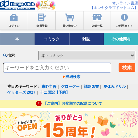
オンライン書店
【ホンヤクラブドットコム】
ログイン
会員登録
買い物かご
店舗一覧
ご利用ガイド
本
コミック
雑誌
その他商材
検索
詳細検索
注目のキーワード：
東野圭吾
｜
グローグー
｜
課題図書
｜
夏休みドリル
｜
ゲッターズ 2027
｜
十二国記【予約】
【ご案内】お盆期間の配送について