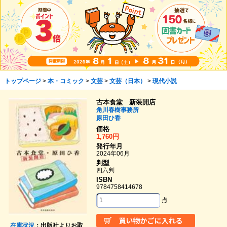
トップページ
>
本・コミック
>
文芸
>
文芸（日本）
>
現代小説
古本食堂 新装開店
角川春樹事務所
原田ひ香
価格
1,760円
発行年月
2024年06月
判型
四六判
ISBN
9784758414678
点
在庫状況
：出版社よりお取