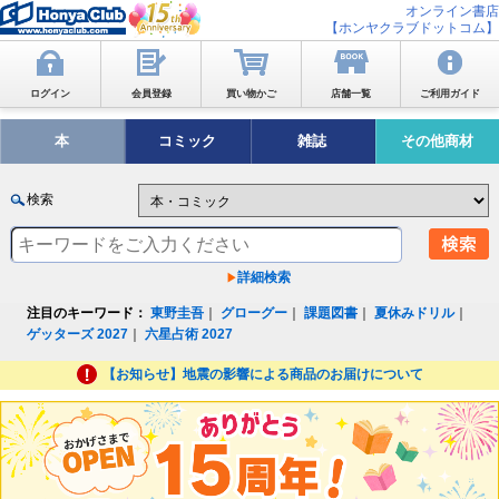
オンライン書店
【ホンヤクラブドットコム】
ログイン
会員登録
買い物かご
店舗一覧
ご利用ガイド
本
コミック
雑誌
その他商材
検索
詳細検索
注目のキーワード：
東野圭吾
｜
グローグー
｜
課題図書
｜
夏休みドリル
｜
ゲッターズ 2027
｜
六星占術 2027
【お知らせ】地震の影響による商品のお届けについて