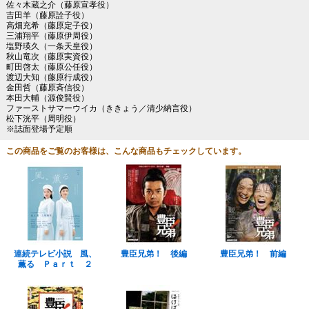
佐々木蔵之介（藤原宣孝役）
吉田羊（藤原詮子役）
高畑充希（藤原定子役）
三浦翔平（藤原伊周役）
塩野瑛久（一条天皇役）
秋山竜次（藤原実資役）
町田啓太（藤原公任役）
渡辺大知（藤原行成役）
金田哲（藤原斉信役）
本田大輔（源俊賢役）
ファーストサマーウイカ（ききょう／清少納言役）
松下洸平（周明役）
※誌面登場予定順
この商品をご覧のお客様は、こんな商品もチェックしています。
連続テレビ小説 風、
豊臣兄弟！ 後編
豊臣兄弟！ 前編
薫る Ｐａｒｔ ２