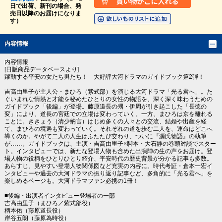
日で出荷、新刊の場合、発
売日以降のお届けになりま
す）
内容情報
内容情報
[日販商品データベースより]
躍動する平安の女たち男たち！ 大好評大河ドラマのガイドブック第2弾！
吉高由里子が主人公・まひろ（紫式部）を演じる大河ドラマ「光る君へ」。た
ぐいまれな情熱と才能を秘めたひとりの女性の物語を、深く深く味わうための
ガイドブック「後編」が登場。藤原道長の甥・伊周が引き起こした「長徳の
変」により、道長の宮廷での立場は変わっていく。一方、まひろは京を離れる
ことに。ききょう（清少納言）はじめ多くの人々との交流、結婚や出産を経
て、まひろの境遇も変わっていく。それぞれの道を歩む二人を、運命はどこへ
導くのか。やがて二人の人生はふたたび交わり、ついに『源氏物語』の執筆
が……。ガイドブックは、主演・吉高由里子×脚本・大石静の巻頭対談でスター
ト。インタビューでは、新たな登場人物も含めた出演陣の生の声をお届け。登
場人物の役柄をひとりひとり紹介、平安時代の歴史背景が分かる記事も多数。
あらすじ、見やすい登場人物関係図など充実の内容に。時代考証・倉本一宏イ
ンタビューや過去の大河ドラマの振り返り記事など、多角的に「光る君へ」を
楽しめるページも。大河ドラマファン必携の1冊！
■後編・出演者インタビュー登場者の一部
吉高由里子（まひろ／紫式部役）
柄本佑（藤原道長役）
岸谷五朗（藤原為時役）