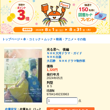
トップページ
>
本・コミック
>
ムック
>
映画・アニメ
>
その他
光る君へ 後編
ＮＨＫ大河ドラマ・ガイド
ＮＨＫ出版
大石静
ＮＨＫドラマ制作班
価格
1,320円
発行年月
2024年05月
判型
Ｂ５
ISBN
9784149233963
点
在庫状況
：在庫あり（1～2