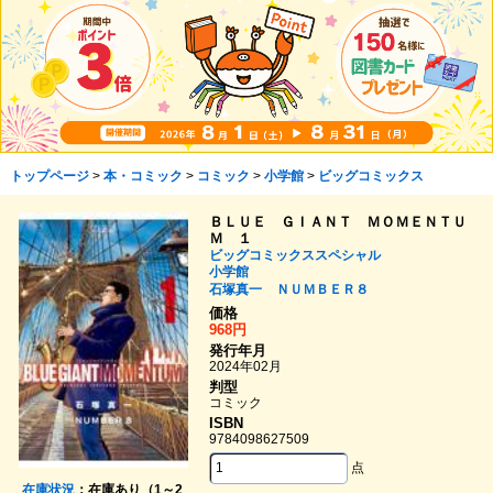
トップページ
>
本・コミック
>
コミック
>
小学館
>
ビッグコミックス
ＢＬＵＥ ＧＩＡＮＴ ＭＯＭＥＮＴＵ
Ｍ １
ビッグコミックススペシャル
小学館
石塚真一
ＮＵＭＢＥＲ８
価格
968円
発行年月
2024年02月
判型
コミック
ISBN
9784098627509
点
在庫状況
：在庫あり（1～2