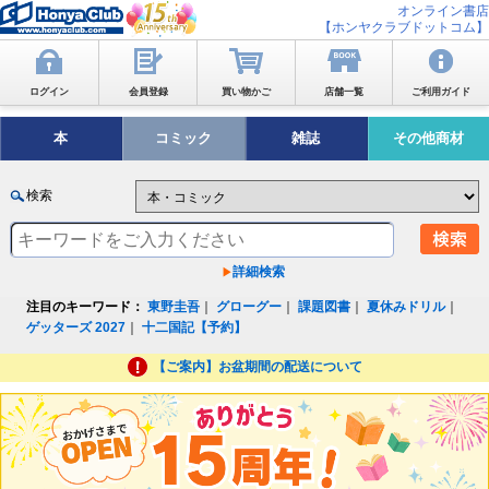
オンライン書店
【ホンヤクラブドットコム】
ログイン
会員登録
買い物かご
店舗一覧
ご利用ガイド
本
コミック
雑誌
その他商材
検索
詳細検索
注目のキーワード：
東野圭吾
｜
グローグー
｜
課題図書
｜
夏休みドリル
｜
ゲッターズ 2027
｜
十二国記【予約】
【ご案内】お盆期間の配送について