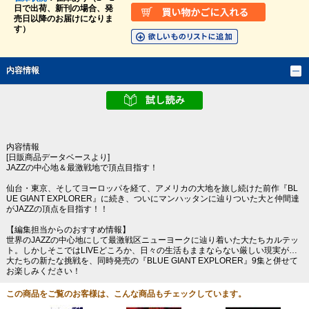
日で出荷、新刊の場合、発
売日以降のお届けになりま
す）
内容情報
内容情報
[日販商品データベースより]
JAZZの中心地＆最激戦地で頂点目指す！
仙台・東京、そしてヨーロッパを経て、アメリカの大地を旅し続けた前作『BL
UE GIANT EXPLORER』に続き、ついにマンハッタンに辿りついた大と仲間達
がJAZZの頂点を目指す！！
【編集担当からのおすすめ情報】
世界のJAZZの中心地にして最激戦区ニューヨークに辿り着いた大たちカルテッ
ト。しかしそこではLIVEどころか、日々の生活もままならない厳しい現実が…
大たちの新たな挑戦を、同時発売の『BLUE GIANT EXPLORER』9集と併せて
お楽しみください！
この商品をご覧のお客様は、こんな商品もチェックしています。