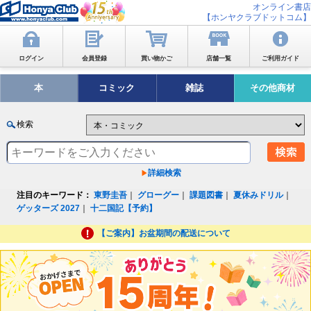
オンライン書店
【ホンヤクラブドットコム】
ログイン
会員登録
買い物かご
店舗一覧
ご利用ガイド
本
コミック
雑誌
その他商材
検索
詳細検索
注目のキーワード：
東野圭吾
｜
グローグー
｜
課題図書
｜
夏休みドリル
｜
ゲッターズ 2027
｜
十二国記【予約】
【ご案内】お盆期間の配送について