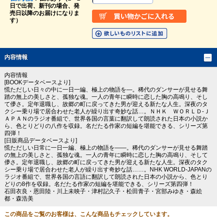
日で出荷、新刊の場合、発
売日以降のお届けになりま
す）
内容情報
内容情報
[BOOKデータベースより]
慌ただしい日々の中に一日一編、極上の物語を―。稀代のダンサーが見せる舞
踏の無上の美しさと、孤独な魂。一人の青年に瞬時に恋した胸の高鳴り、そし
て儚さ。定年退職し、故郷の町に戻ってきた男が迎える新たな人生。深夜のタ
クシー乗り場で居合わせた老人が繰り出す奇妙な話…。ＮＨＫ ＷＯＲＬＤ‐Ｊ
ＡＰＡＮのラジオ番組で、世界各国の言葉に翻訳して朗読された日本の小説か
ら、色とりどりの八作を収録。名だたる作家の短編を堪能できる、シリーズ第
四弾！
[日販商品データベースより]
慌ただしい日常に一日一編、極上の物語を――。稀代のダンサーが見せる舞踏
の無上の美しさと、孤独な魂。一人の青年に瞬時に恋した胸の高鳴り、そして
儚さ。定年退職し、故郷の町に戻ってきた男が迎える新たな人生。深夜のタク
シー乗り場で居合わせた老人が繰り出す奇妙な話……。NHK WORLD-JAPANの
ラジオ番組で、世界各国の言語に翻訳して朗読された日本の小説から、色とり
どりの8作を収録。名だたる作家の短編を堪能できる、シリーズ第四弾！
石田衣良・恩田陸・川上未映子・津村記久子・松田青子・宮部みゆき・森絵
都・森浩美
この商品をご覧のお客様は、こんな商品もチェックしています。