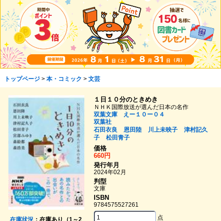
トップページ
>
本・コミック
>
文芸
１日１０分のときめき
ＮＨＫ国際放送が選んだ日本の名作
双葉文庫 えー１０ー０４
双葉社
石田衣良
恩田陸
川上未映子
津村記久
子
松田青子
価格
660円
発行年月
2024年02月
判型
文庫
ISBN
9784575527261
点
在庫状況
：在庫あり（1～2