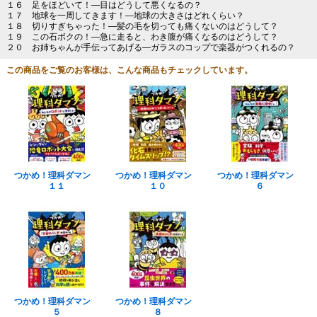
１６ 足をほどいて！―目はどうして悪くなるの？
１７ 地球を一周してきます！―地球の大きさはどれくらい？
１８ 切りすぎちゃった！―髪の毛を切っても痛くないのはどうして？
１９ この石ボクの！―急に走ると、わき腹が痛くなるのはどうして？
２０ お姉ちゃんが手伝ってあげる―ガラスのコップで楽器がつくれるの？
この商品をご覧のお客様は、こんな商品もチェックしています。
つかめ！理科ダマン
つかめ！理科ダマン
つかめ！理科ダマン
１１
１０
６
つかめ！理科ダマン
つかめ！理科ダマン
５
８