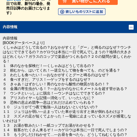
日で出荷、新刊の場合、発
売日以降のお届けになりま
す）
内容情報
内容情報
[BOOKデータベースより]
くしゃみはどうして出るの？おなかがすくと「グー」と鳴るのはなぜ？ウンチ
はなにでできてるの？カゲロウは本当に一日で死んでしまうの？地球の大きさ
はどれくらい？ガラスのコップで楽器がつくれるの？２０の疑問が楽しくわか
る！
１ 体のなかを探検だ！―くしゃみはどうして出るの？
２ 頼むから、はいてくれ！―逆立ちして物を食べても、のどを通る？
３ わたしも食べたい！―おなかがすくとグーと鳴るのはなぜ？
４ 食べすぎだ、アリス！―ゲップをするのはなぜ？
５ きゃあ！はずかしい！胃のなかから酸性の物質が出るの！？
６ 金属の寄生虫がいる！？―おなかのなかに６メートルを超す管がある？
７ ウンチといっしょに脱出！―ウンチはなにでできてるの？
８ アリスのイヤ～な記憶―消化って、いったいなに？
９ 恐怖の息止め競争―息はどれだけ止めていられる？
１０ ジュリがてつ夜で勉強―人はねないといけないの？
１１ ジュリはか弱い―止まっていた車が走り出すと体が倒れるわけは？
１２ スズメの足が短くてよかった！―電線に止まっているスズメが感電しな
いわけは？
１３ お湯が飲みたい！―紙コップでお湯がわかせる？
１４ 観客がたくさん来るぞ！―カゲロウは本当に一日で死んでしまうの？
１５ もう少しだけねかせて…―お昼を食べたら、どうしてねむくなるの？