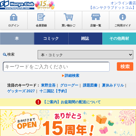
オンライン書店
【ホンヤクラブドットコム】
ログイン
会員登録
買い物かご
店舗一覧
ご利用ガイド
本
コミック
雑誌
その他商材
検索
詳細検索
注目のキーワード：
東野圭吾
｜
グローグー
｜
課題図書
｜
夏休みドリル
｜
ゲッターズ 2027
｜
十二国記【予約】
【ご案内】お盆期間の配送について