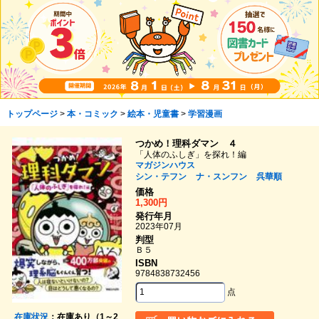
トップページ
>
本・コミック
>
絵本・児童書
>
学習漫画
つかめ！理科ダマン ４
「人体のふしぎ」を探れ！編
マガジンハウス
シン・テフン
ナ・スンフン
呉華順
価格
1,300円
発行年月
2023年07月
判型
Ｂ５
ISBN
9784838732456
点
在庫状況
：在庫あり（1～2