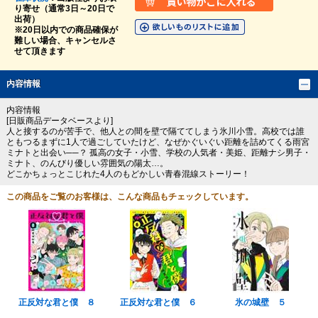
り寄せ（通常3日～20日で
出荷）
※20日以内での商品確保が
難しい場合、キャンセルさ
せて頂きます
内容情報
内容情報
[日販商品データベースより]
人と接するのが苦手で、他人との間を壁で隔ててしまう氷川小雪。高校では誰
ともつるまずに1人で過ごしていたけど、なぜかぐいぐい距離を詰めてくる雨宮
ミナトと出会い──？ 孤高の女子・小雪、学校の人気者・美姫、距離ナシ男子・
ミナト、のんびり優しい雰囲気の陽太…。
どこかちょっとこじれた4人のもどかしい青春混線ストーリー！
この商品をご覧のお客様は、こんな商品もチェックしています。
正反対な君と僕 ８
正反対な君と僕 ６
氷の城壁 ５