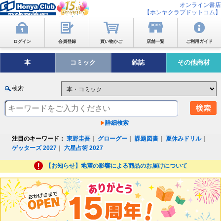
オンライン書店
【ホンヤクラブドットコム】
ログイン
会員登録
買い物かご
店舗一覧
ご利用ガイド
本
コミック
雑誌
その他商材
検索
詳細検索
注目のキーワード：
東野圭吾
｜
グローグー
｜
課題図書
｜
夏休みドリル
｜
ゲッターズ 2027
｜
六星占術 2027
【お知らせ】地震の影響による商品のお届けについて