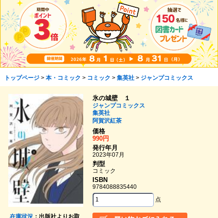
トップページ
>
本・コミック
>
コミック
>
集英社
>
ジャンプコミックス
氷の城壁 １
ジャンプコミックス
集英社
阿賀沢紅茶
価格
990円
発行年月
2023年07月
判型
コミック
ISBN
9784088835440
点
在庫状況
：出版社よりお取