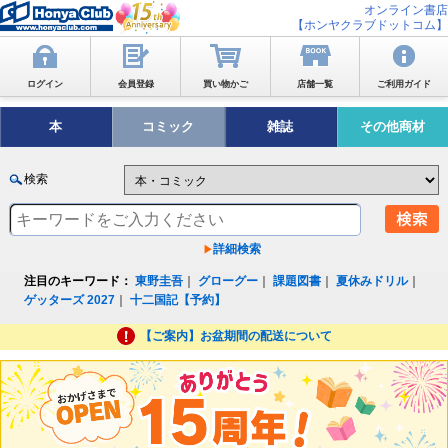
オンライン書店
【ホンヤクラブドットコム】
ログイン
会員登録
買い物かご
店舗一覧
ご利用ガイド
本
コミック
雑誌
その他商材
検索
詳細検索
注目のキーワード：
東野圭吾
｜
グローグー
｜
課題図書
｜
夏休みドリル
｜
ゲッターズ 2027
｜
十二国記【予約】
【ご案内】お盆期間の配送について