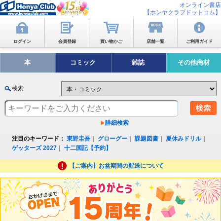
オンライン書店
【ホンヤクラブドットコム】
ログイン
会員登録
買い物かご
店舗一覧
ご利用ガイド
本
コミック
雑誌
その他商材
検索
詳細検索
注目のキーワード：
東野圭吾
｜
グローグー
｜
課題図書
｜
夏休みドリル
｜
ゲッターズ 2027
｜
十二国記【予約】
【ご案内】お盆期間の配送について