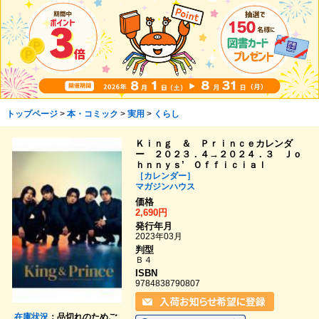
トップページ
>
本・コミック
>
実用
>
くらし
Ｋｉｎｇ ＆ Ｐｒｉｎｃｅカレンダ
ー ２０２３．４→２０２４．３ Ｊｏ
ｈｎｎｙｓ’ Ｏｆｆｉｃｉａｌ
［カレンダー］
マガジンハウス
価格
2,690円
発行年月
2023年03月
判型
Ｂ４
ISBN
9784838790807
在庫状況
：品切れのためご