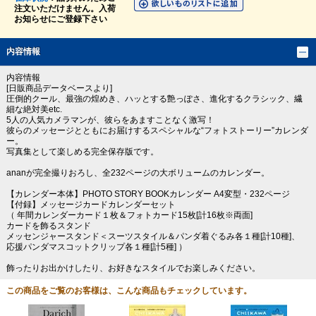
注文いただけません。入荷
お知らせにご登録下さい
内容情報
内容情報
[日販商品データベースより]
圧倒的クール、最強の煌めき、ハッとする艶っぽさ、進化するクラシック、繊
細な絶対美etc.
5人の人気カメラマンが、彼らをあますことなく激写！
彼らのメッセージとともにお届けするスペシャルな“フォトストーリー”カレンダ
ー。
写真集として楽しめる完全保存版です。
ananが完全撮りおろし、全232ページの大ボリュームのカレンダー。
【カレンダー本体】PHOTO STORY BOOKカレンダー A4変型・232ページ
【付録】メッセージカードカレンダーセット
（ 年間カレンダーカード１枚＆フォトカード15枚[計16枚※両面]
カードを飾るスタンド
メッセンジャースタンド＜スーツスタイル＆パンダ着ぐるみ各１種[計10種]、
応援パンダマスコットクリップ各１種[計5種] ）
飾ったりお出かけしたり、お好きなスタイルでお楽しみください。
この商品をご覧のお客様は、こんな商品もチェックしています。